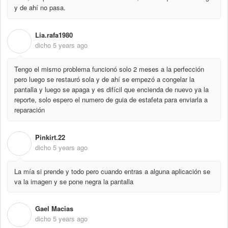
y de ahí no pasa.
Lia.rafa1980
L
dicho
5 years ago
Tengo el mismo problema funcionó solo 2 meses a la perfección
pero luego se restauró sola y de ahí se empezó a congelar la
pantalla y luego se apaga y es difícil que encienda de nuevo ya la
reporte, solo espero el numero de guia de estafeta para enviarla a
reparación
Pinkirt.22
P
dicho
5 years ago
La mía si prende y todo pero cuando entras a alguna aplicación se
va la imagen y se pone negra la pantalla
Gael Macias
G
dicho
5 years ago