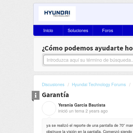
Inicio
Soluciones
Foros
¿Cómo podemos ayudarte ho
Discusiones
Hyundai Technology Forums
Garantía
Yerania Garcia Bautista
Y
inició un tema
2 years ago
ya se realizó el reporte de una pantalla de 70”​ m
obstruye la visión en la pantalla. Comenzó siend