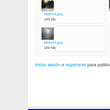
IMG9476.jpeg
(252 KB)
IMG9478.jpeg
(356 KB)
Iniciar sesión
o
registrarse
para public