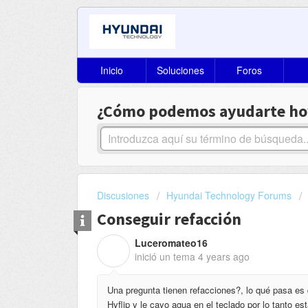
Inicio
Soluciones
Foros
¿Cómo podemos ayudarte ho
Discusiones
Hyundai Technology Forums
Conseguir refacción
Luceromateo16
L
inició un tema
4 years ago
Una pregunta tienen refacciones?, lo qué pasa es
Hyflip y le cayo agua en el teclado por lo tanto e