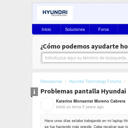
Inicio
Soluciones
Foros
¿Cómo podemos ayudarte ho
Discusiones
Hyundai Technology Forums
Problemas pantalla Hyundai
Katerine Monserrat Moreno Cabrera
K
inició un tema
5 years ago
Hace unos días estaba trabajando en mi laptop thi
se fue haciendo más grande. Cabe recalcar que no