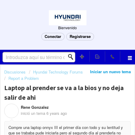
Bienvenido
Conectar
Registrarse
Iniciar un nuevo tema
Discusiones
Hyundai Technology Forums
Report a Problem
Laptop al prender se va a la bios y no deja
salir de ahi
Rene Gonzalez
R
inició un tema
6 years ago
Compre una laptop onnyx III el primer día con todo y su lentitud y
que se trababa pude iniciarla pero al segundo día al prenderla no