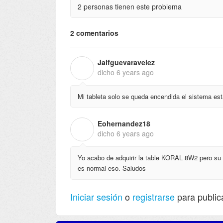
2 personas tienen este problema
2 comentarios
Jalfguevaravelez
J
dicho
6 years ago
Mi tableta solo se queda encendida el sistema est
Eohernandez18
E
dicho
6 years ago
Yo acabo de adquirir la table KORAL 8W2 pero su 
es normal eso. Saludos
Iniciar sesión
o
registrarse
para public