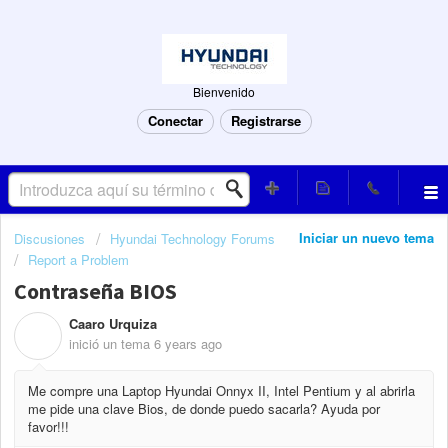
Bienvenido
Conectar
Registrarse
Iniciar un nuevo tema
Discusiones
Hyundai Technology Forums
Report a Problem
Contraseña BIOS
Caaro Urquiza
C
inició un tema
6 years ago
Me compre una Laptop Hyundai Onnyx II, Intel Pentium y al abrirla
me pide una clave Bios, de donde puedo sacarla? Ayuda por
favor!!!